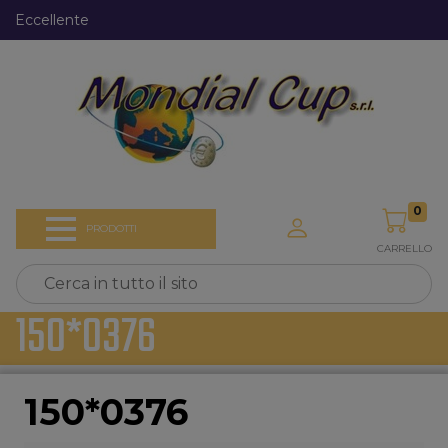
Eccellente
0
PRODOTTI
CARRELLO
150*0376
150*0376