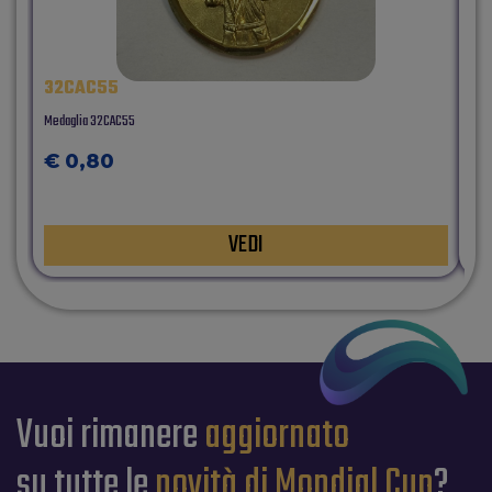
32CAC55
32
Medaglia 32CAC55
Med
€ 0,80
€
VEDI
Vuoi rimanere
aggiornato
su tutte le
novità di Mondial Cup
?