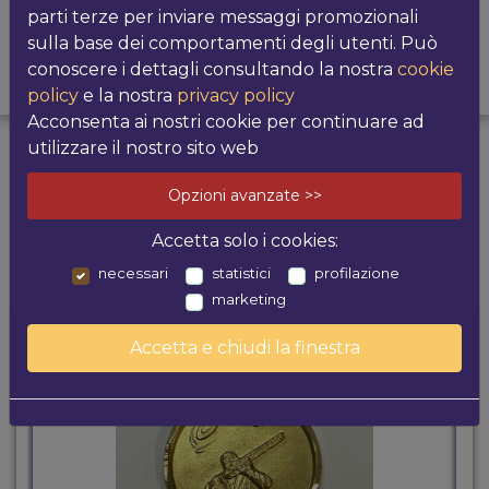
parti terze per inviare messaggi promozionali
sulla base dei comportamenti degli utenti. Può
conoscere i dettagli consultando la nostra
cookie
PRODOTTI
POTREBBE
policy
e la nostra
privacy policy
CORRELATI
INTERESSARTI
Acconsenta ai nostri cookie per continuare ad
utilizzare il nostro sito web
I più venduti
Opzioni avanzate >>
Accetta solo i cookies:
necessari
statistici
profilazione
marketing
Accetta e chiudi la finestra