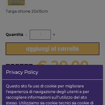
Targa ottone 20x15cm
-
+
Quantità
aggiungi al carrello
€ 20,00
PREZZO
Privacy Policy
INFO PRODOTTO
Questo sito fa uso di cookie per migliorare
l'esperienza di navigazione degli utenti e per
Targa in ottone 150*0376 - 20x15cm
raccogliere informazioni sull'utilizzo del sito
stesso. Utilizziamo sia cookie tecnici sia cookie di