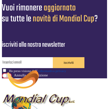
Vuoi rimanere
aggiornato
su tutte le
novità di Mondial Cup
?
iscriviti alla nostra newsletter
iscriviti
Ho preso visione dell'
informativa privacy
Annulla sottoscrizione