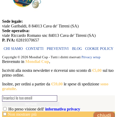
Sede legale:
viale Garibaldi, 8 84013 Cava de' Tirreni (SA)
Sede operativa:
viale Riccardo Romano snc 84013 Cava de' Tirreni (SA)
P. IVA:
02819370657
CHI SIAMO
CONTATTI
PREVENTIVI
BLOG
COOKIE POLICY
Copyright ©
2026 Mondial Cup - Tutti i diritti riservati
Privacy setup
Benvenuto in
Mondial Cup
,
Iscriviti alla nostra newsletter e riceverai uno sconto di
€5,00
sul tuo
primo ordine.
Inoltre, per ordini a partire da
€59,00
le spese di spedizione
sono
gratuite.
iscriviti
Ho preso visione dell'
informativa privacy
Non mostrare più
chiudi