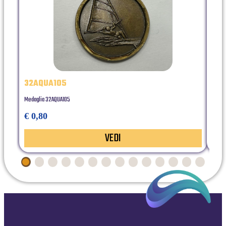
32AQUA105
RES
Medaglia 32AQUA105
statua
€ 0,80
€ 5
VEDI