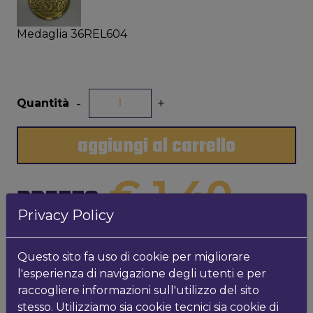
Medaglia 36REL604
-
+
Quantità
aggiungi al carrello
€ 1,40
PREZZO
Privacy Policy
INFO PRODOTTO
Questo sito fa uso di cookie per migliorare
l'esperienza di navigazione degli utenti e per
Medaglia religiosa 36REL604 diam. 36mm
raccogliere informazioni sull'utilizzo del sito
stesso. Utilizziamo sia cookie tecnici sia cookie di