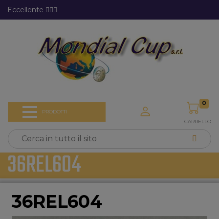
Eccellente
0
PRODOTTI
CARRELLO
36REL604
36REL604