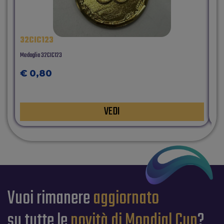
32CIC123
32
Medaglia 32CIC123
Med
€ 0,80
€
VEDI
Vuoi rimanere
aggiornato
su tutte le
novità di Mondial Cup
?