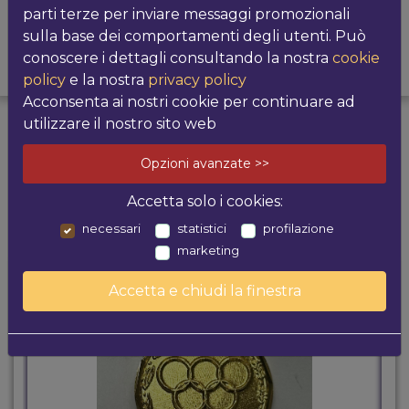
parti terze per inviare messaggi promozionali
sulla base dei comportamenti degli utenti. Può
conoscere i dettagli consultando la nostra
cookie
PRODOTTI
POTREBBE
policy
e la nostra
privacy policy
CORRELATI
INTERESSARTI
Acconsenta ai nostri cookie per continuare ad
utilizzare il nostro sito web
I più venduti
Opzioni avanzate >>
Accetta solo i cookies:
necessari
statistici
profilazione
marketing
Accetta e chiudi la finestra