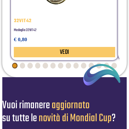
32VIT42
RES
Medaglia 32VIT42
statua
€ 0,80
€ 3
VEDI
Vuoi rimanere
aggiornato
su tutte le
novità di Mondial Cup
?