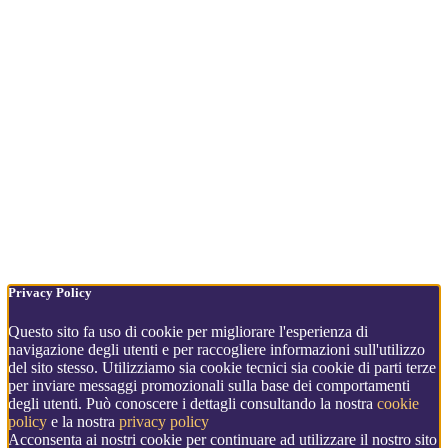
Privacy Policy
Questo sito fa uso di cookie per migliorare l'esperienza di
navigazione degli utenti e per raccogliere informazioni sull'utilizzo
del sito stesso. Utilizziamo sia cookie tecnici sia cookie di parti terze
per inviare messaggi promozionali sulla base dei comportamenti
degli utenti. Può conoscere i dettagli consultando la nostra
cookie
policy
e la nostra
privacy policy
Acconsenta ai nostri cookie per continuare ad utilizzare il nostro sito