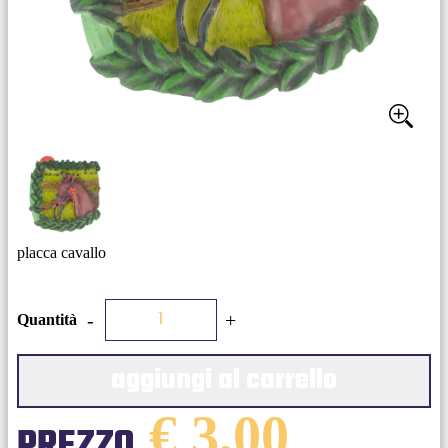
placca cavallo
-
+
Quantità
aggiungi al carrello
€ 3,00
PREZZO