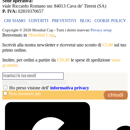
Sede operativa:
viale Riccardo Romano snc 84013 Cava de' Tirreni (SA)
P. IVA:
02819370657
CHI SIAMO
CONTATTI
PREVENTIVI
BLOG
COOKIE POLICY
Copyright ©
2026 Mondial Cup - Tutti i diritti riservati
Privacy setup
Benvenuto in
Mondial Cup
,
Iscriviti alla nostra newsletter e riceverai uno sconto di
€5,00
sul tuo
primo ordine.
Inoltre, per ordini a partire da
€59,00
le spese di spedizione
sono
gratuite.
iscriviti
Ho preso visione dell'
informativa privacy
Non mostrare più
chiudi