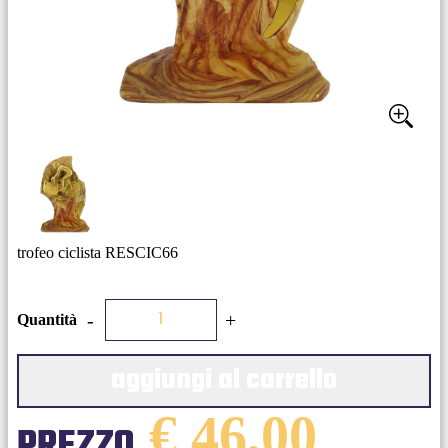
trofeo ciclista RESCIC66
-
+
Quantità
aggiungi al carrello
€ 46,00
PREZZO