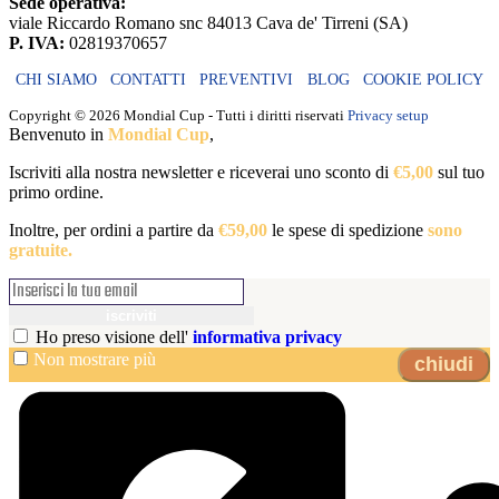
Sede operativa:
viale Riccardo Romano snc 84013 Cava de' Tirreni (SA)
P. IVA:
02819370657
CHI SIAMO
CONTATTI
PREVENTIVI
BLOG
COOKIE POLICY
Copyright ©
2026 Mondial Cup - Tutti i diritti riservati
Privacy setup
Benvenuto in
Mondial Cup
,
Iscriviti alla nostra newsletter e riceverai uno sconto di
€5,00
sul tuo
primo ordine.
Inoltre, per ordini a partire da
€59,00
le spese di spedizione
sono
gratuite.
iscriviti
Ho preso visione dell'
informativa privacy
Non mostrare più
chiudi