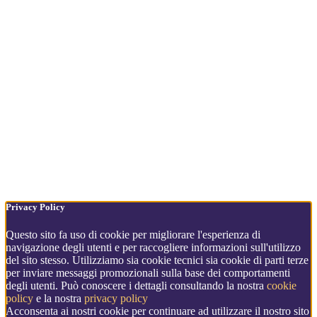
Privacy Policy
Questo sito fa uso di cookie per migliorare l'esperienza di
navigazione degli utenti e per raccogliere informazioni sull'utilizzo
del sito stesso. Utilizziamo sia cookie tecnici sia cookie di parti terze
per inviare messaggi promozionali sulla base dei comportamenti
degli utenti. Può conoscere i dettagli consultando la nostra
cookie
policy
e la nostra
privacy policy
Acconsenta ai nostri cookie per continuare ad utilizzare il nostro sito