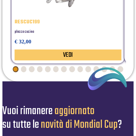
RESCUC199
32B
placca cucina
Medag
€ 32,00
€ 0
VEDI
Vuoi rimanere
aggiornato
su tutte le
novità di Mondial Cup
?