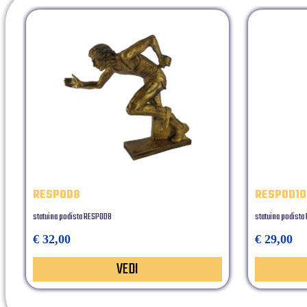
RESPOD8
RESPOD10
statuina podista RESPOD8
statuina podista
€ 32,00
€ 29,00
VEDI