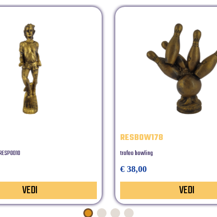
RESBOW178
 RESPOD10
trofeo bowling
€ 38,00
VEDI
VEDI