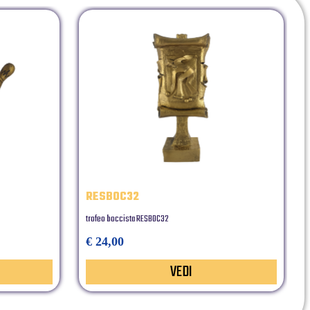
RESBOC32
trofeo boccista RESBOC32
€ 24,00
VEDI